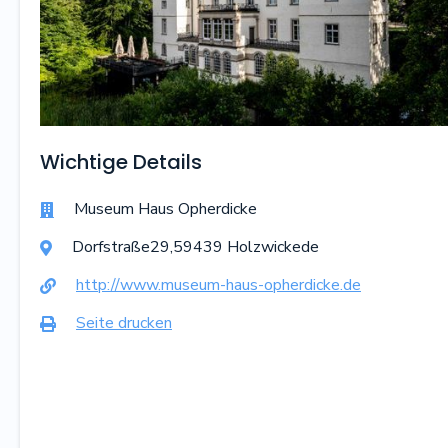
Wichtige Details
Museum Haus Opherdicke

Dorfstraße
29
,
59439
Holzwickede

http://www.museum-haus-opherdicke.de

Seite drucken
