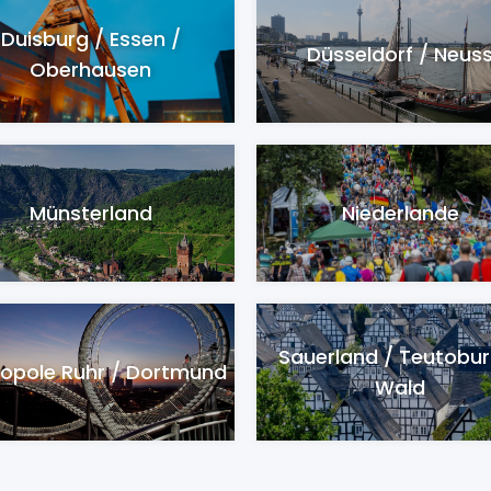
Duisburg / Essen /
Düsseldorf / Neus
Oberhausen
Münsterland
Niederlande
Sauerland / Teutobur
opole Ruhr / Dortmund
Wald