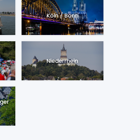
s
Köln / Bonn
Niederrhein
ger