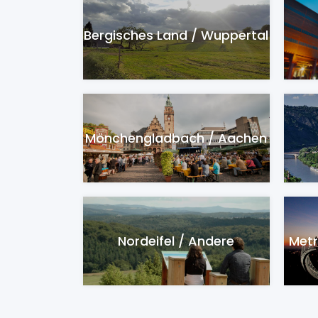
Bergisches Land / Wuppertal
Mönchengladbach / Aachen
Nordeifel / Andere
Metr