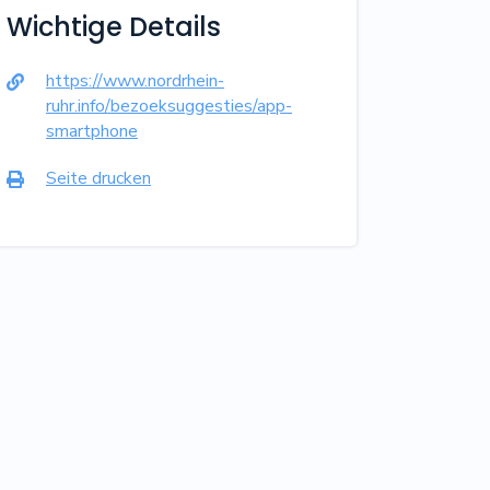
Wichtige Details
https://www.nordrhein-

ruhr.info/bezoeksuggesties/app-
smartphone
Seite drucken
