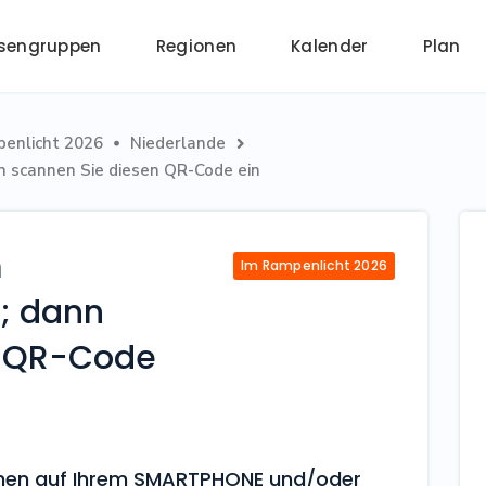
ssengruppen
Regionen
Kalender
Plan
enlicht 2026
Niederlande


 scannen Sie diesen QR-Code ein
m
Im Rampenlicht 2026
; dann
n QR-Code
tionen auf Ihrem SMARTPHONE und/oder